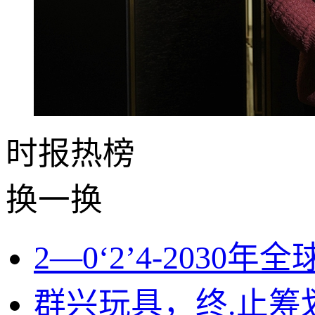
时报
热榜
换一换
2—0‘2’4-203
群兴玩具，终.止筹