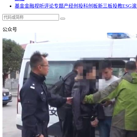
基金
金融
视听
评论
专题
产经
创投
科创板
新三板
投教
ESG
滚
公众号