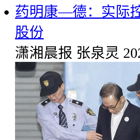
药明康—德：实际控
股份
潇湘晨报
张泉灵
20