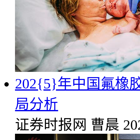
202{5}年中国氟
局分析
证券时报网
曹晨
20