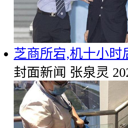
芝商所宕,机十小时
封面新闻
张泉灵
20