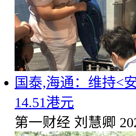
国泰,海通：维持<
14.51港元
第一财经
刘慧卿
20