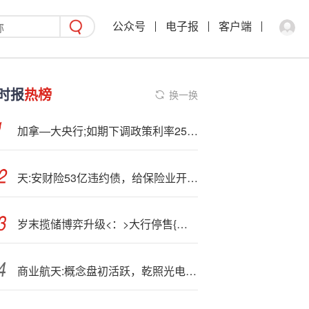
公众号
电子报
客户端
时报
热榜
换一换
加拿—大央行;如期下调政策利率25基点 暗示“降息到这里差不多够了”
天:安财险53亿违约债，给保险业开了一个什么头？
岁末揽储博弈升级<：>大行停售{长}期存单，中小行逆势加息
商业航天:概念盘初活跃，乾照光电“20cm”涨停