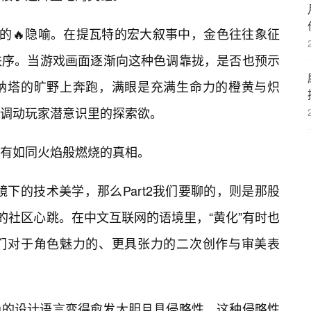
面的🔥隐喻。在提瓦特的宏大叙事中，金色往往象征
秩序。当游戏画面逐渐向这种色调靠拢，是否也预示
纳塔的旷野上奔跑，满眼是充满生命力的橙黄与炽
调动玩家潜意识里的探索欲。
有如同火焰般燃烧的真相。
微镜下的技术美学，那么Part2我们要聊的，则是那股
的社区心跳。在中文互联网的语境里，“黄化”有时也
们对于角色魅力的、更具张力的二次创作与审美表
色的设计语言变得愈发大胆且具侵略性。这种侵略性