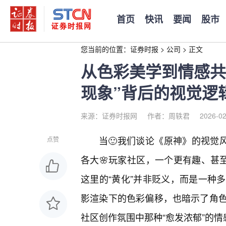
首页
快讯
要闻
股市
您当前的位置：
证券时报
>
公司
>
正文
从色彩美学到情感共
现象”背后的视觉逻
来源：证券时报网
作者：周轶君
2026-02
当🙂我们谈论《原神》的视觉
点赞
各大🌸玩家社区，一个更有趣、甚
这里的“黄化”并非贬义，而是一种
影渲染下的色彩偏移，也暗示了角
社区创作氛围中那种“愈发浓郁”的情