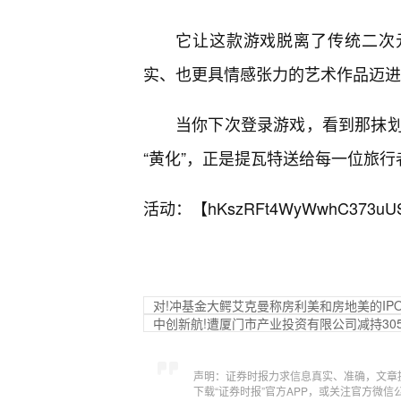
它让这款游戏脱离了传统二次
实、也更具情感张力的艺术作品迈进
当你下次登录游戏，看到那抹
“黄化”，正是提瓦特送给每一位旅
活动：【
hKszRFt4WyWwhC373uU
对!冲基金大鳄艾克曼称房利美和房地美的IP
中创新航!遭厦门市产业投资有限公司减持305
声明：证券时报力求信息真实、准确，文章
下载“证券时报”官方APP，或关注官方微