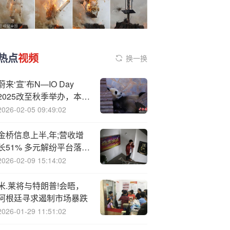
热点
视频
换一换
蔚来‘宣’布N—IO Day
2025改至秋季举办，本届
暂停城市申办机制
2026-02-05 09:49:02
金桥信息上半,年;营收增
长51% 多元解纷平台落地
若干家法院开展业务
2026-02-09 15:14:02
米.莱将与特朗普!会晤，
阿根廷寻求遏制市场暴跌
2026-01-29 11:51:02