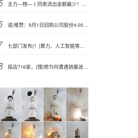
主力—榜—丨同类流出金额最少！金融科技ETF易方达（159299）流出1069.5万元
诺;唯赞：9月1日回购公司股份4.00万股
七部门发布{！}算力、人工智能等，迎利好
探店?16家，{理}想为何遭遇销量迷局？