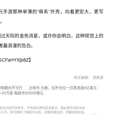
元手游那种单薄的“萌系”外壳，向着更宏大、更写
。
划过天际的金色流星，或许你会明白，这种视觉上的
行者最浪漫的告白。
SCFaHYXjb8Z
】
责任编辑： 周轶君
O短期内不可行
比特币:大跌，杠杆仓位一日蒸发逾6亿美元
.43万股 每股作价约29港元
提及内容仅供参考，不构成实质性投资建议，据此操作风险自担
信公众号，即可随时了解股市动态，洞察政策信息，把握财富机会。