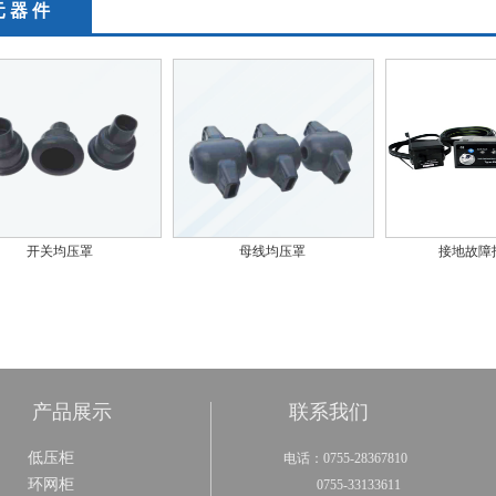
元器件
开关均压罩
母线均压罩
接地故障
产品展示
联系我们
低压柜
电话：0755-28367810
环网柜
0755-33133611